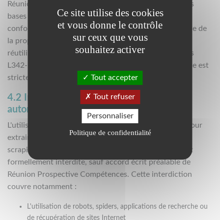
Réunion Prospective Compétences est producteur des
Ce site utilise des cookies
bases de données liées au Site et à ses Applications
et vous donne le contrôle
conformément aux articles L341-1 et suivants du Code de
sur ceux que vous
la propriété intellectuelle. Toute extraction et/ou
souhaitez activer
réutilisation de la base de données au sens des articles
L342-1 et L342-2 du Code de la propriété intellectuelle est
Tout accepter
strictement interdite.
Tout refuser
4.2 Interdiction des pratiques d'extraction
automatisée
Personnaliser
L'utilisation de systèmes automatisés ou de logiciels pour
Politique de confidentialité
extraire des données du Site (web scraping, screen
scraping, data mining ou toute technique similaire) est
formellement interdite, sauf accord écrit préalable de
Réunion Prospective Compétences. Cette interdiction
couvre notamment :
L'utilisation de robots, spiders, applications de recherche ou
de récupération de sites Internet